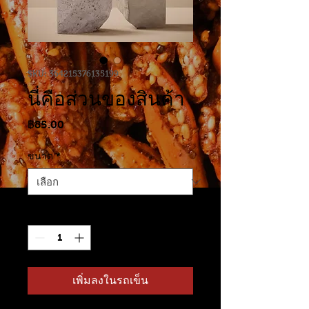
SKU: 364215376135199
นี่คือส่วนของสินค้า
ราคา
฿85.00
ขนาด
*
จำนวน
*
เพิ่มลงในรถเข็น